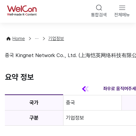
본문 바
WelCon
해
통합검색
전체메뉴
상
외
담
진
·
출
Home
기업정보
컨
기
설
초
중국 Kingnet Network Co., Ltd. (上海恺英网络科技有限
팅
정
기업정보
보
favorite
요약 정보
국가
중국
구분
기업정보