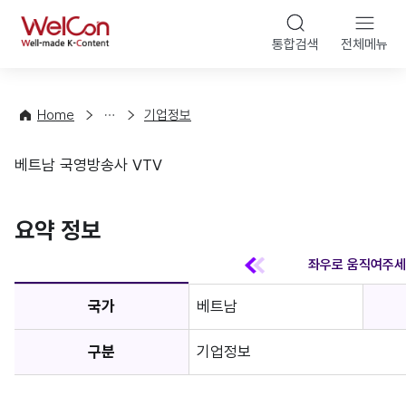
본문 바
WelCon
해
통합검색
전체메뉴
상
외
담
진
·
출
Home
기업정보
컨
기
설
초
베트남 국영방송사 VTV
팅
정
기업정보
보
favorite
요약 정보
국가
베트남
구분
기업정보