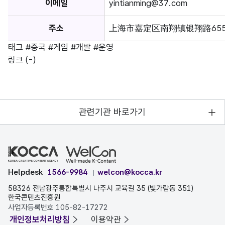
이메일
yintianming@37.com
주소
上海市嘉定区南翔镇银翔路655号80
태그
#중국
#게임
#개발
#운영
링크
(-)
관련기관 바로가기
Helpdesk
1566-9984
welcon@kocca.kr
58326 전남광주통합특별시 나주시 교육길 35 (빛가람동 351)
한국콘텐츠진흥원
사업자등록번호 105-82-17272
개인정보처리방침
이용약관