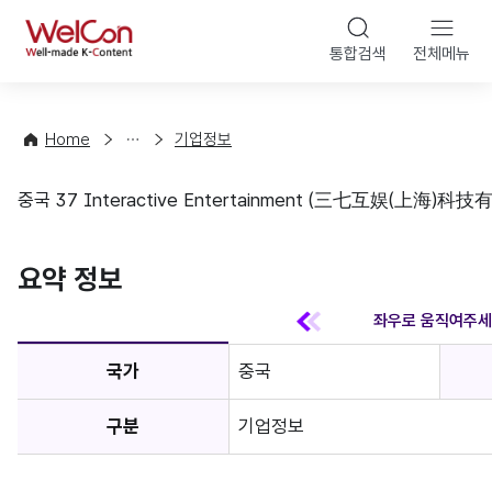
본문 바
WelCon
해
통합검색
전체메뉴
상
외
담
진
·
출
Home
기업정보
컨
기
설
초
중국 37 Interactive Entertainment (三七互娱(上海)科
팅
정
기업정보
보
favorite
요약 정보
국가
중국
구분
기업정보