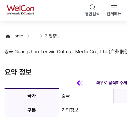
본문 바
WelCon
해
통합검색
전체메뉴
상
외
담
진
·
출
Home
기업정보
컨
기
설
초
중국 Guangzhou Tenwin Cultural Media Co., Ltd
팅
정
기업정보
보
favorite
요약 정보
국가
중국
구분
기업정보