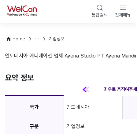
본문 바
WelCon
해
통합검색
전체메뉴
상
외
담
진
·
출
Home
기업정보
컨
기
설
초
인도네시아 애니메이션 업체 Ayena Studio PT Ayena Mandiri
팅
정
기업정보
보
favorite
요약 정보
국가
인도네시아
구분
기업정보