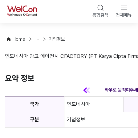
본문 바
WelCon
해
통합검색
전체메뉴
상
외
담
진
·
출
Home
기업정보
컨
기
설
초
인도네시아 광고 에이전시 CFACTORY (PT Karya Cipta Firma 
팅
정
기업정보
보
favorite
요약 정보
국가
인도네시아
구분
기업정보