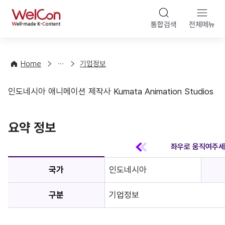
본문 바
WelCon
해
통합검색
전체메뉴
상
외
담
진
·
출
Home
기업정보
컨
기
설
초
인도네시아 애니메이션 제작사 Kumata Animation Studios
팅
정
기업정보
보
favorite
요약 정보
국가
인도네시아
구분
기업정보