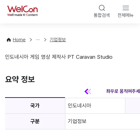
본문 바
WelCon
해
통합검색
전체메뉴
상
외
담
진
·
출
Home
기업정보
컨
기
설
초
인도네시아 게임 영상 제작사 PT Caravan Studio
팅
정
기업정보
보
favorite
요약 정보
국가
인도네시아
구분
기업정보