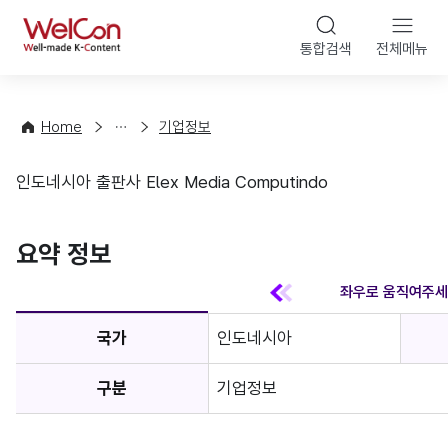
본문 바
WelCon
해
통합검색
전체메뉴
상
외
담
진
·
출
Home
기업정보
컨
기
설
초
인도네시아 출판사 Elex Media Computindo
팅
정
기업정보
보
favorite
요약 정보
국가
인도네시아
구분
기업정보