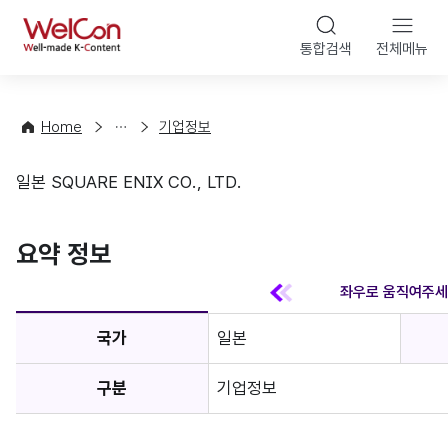
본문 바
WelCon
해
통합검색
전체메뉴
상
외
담
진
·
출
Home
기업정보
컨
기
설
초
일본 SQUARE ENIX CO., LTD.
팅
정
기업정보
보
favorite
요약 정보
국가
일본
구분
기업정보