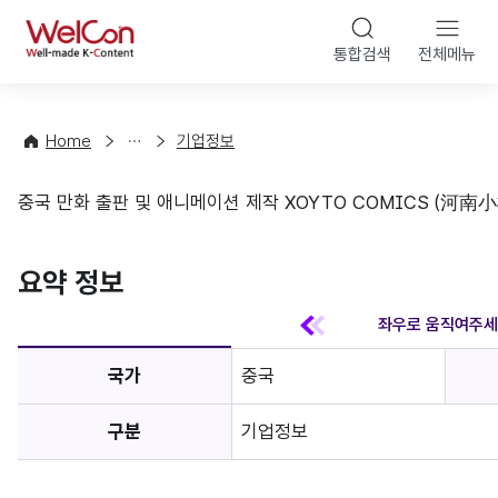
본문 바
WelCon
해
통합검색
전체메뉴
상
외
담
진
·
출
Home
기업정보
컨
기
설
초
중국 만화 출판 및 애니메이션 제작 XOYTO COMICS (
팅
정
기업정보
보
favorite
요약 정보
국가
중국
구분
기업정보