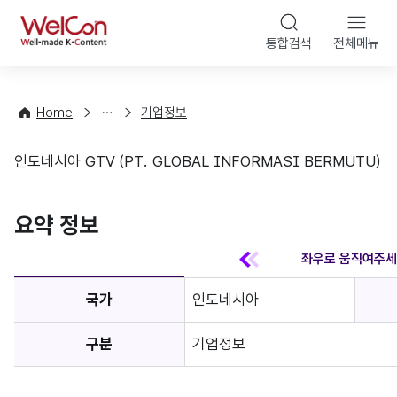
본문 바
WelCon
해
통합검색
전체메뉴
상
외
담
진
·
출
Home
기업정보
컨
기
설
초
인도네시아 GTV (PT. GLOBAL INFORMASI BERMUTU)
팅
정
기업정보
보
favorite
요약 정보
국가
인도네시아
구분
기업정보