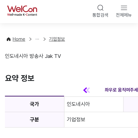
본문 바
WelCon
해
통합검색
전체메뉴
상
외
담
진
·
출
Home
기업정보
컨
기
설
초
인도네시아 방송사 Jak TV
팅
정
기업정보
보
favorite
요약 정보
국가
인도네시아
구분
기업정보