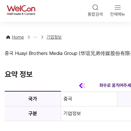
본문 바
WelCon
해
통합검색
전체메뉴
상
외
담
진
·
출
Home
기업정보
컨
기
설
초
중국 Huayi Brothers Media Group (华谊兄弟传媒股份有
팅
정
기업정보
보
favorite
요약 정보
국가
중국
구분
기업정보