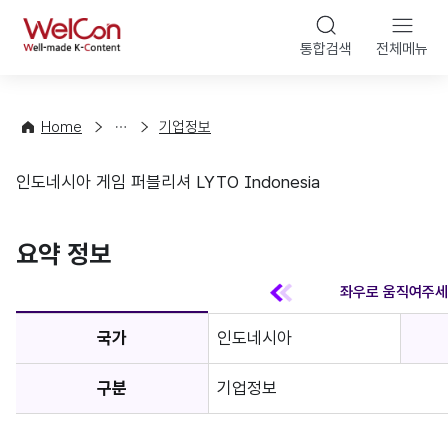
본문 바
WelCon
해
통합검색
전체메뉴
상
외
담
진
·
출
Home
기업정보
컨
기
설
초
인도네시아 게임 퍼블리셔 LYTO Indonesia
팅
정
기업정보
보
favorite
요약 정보
국가
인도네시아
구분
기업정보