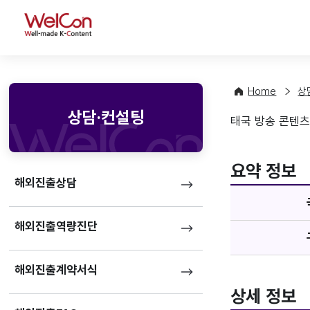
WelCon
Home
상
상담·컨설팅
태국 방송 콘텐츠
기업정
favorite
요약 정보
해외진출상담
해외진출역량진단
해외진출계약서식
상세 정보