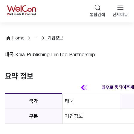
본문 바
WelCon
해
통합검색
전체메뉴
상
외
담
진
·
출
Home
기업정보
컨
기
설
초
태국 Kai3 Publishing Limited Partnership
팅
정
기업정보
보
favorite
요약 정보
국가
태국
구분
기업정보