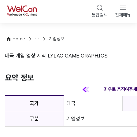
본문 바
WelCon
해
통합검색
전체메뉴
상
외
담
진
·
출
Home
기업정보
컨
기
설
초
태국 게임 영상 제작 LYLAC GAME GRAPHICS
팅
정
기업정보
보
favorite
요약 정보
국가
태국
구분
기업정보