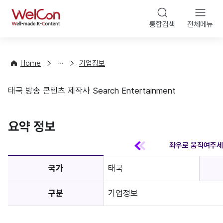
본문 바
WelCon
해
통합검색
전체메뉴
상
외
담
진
·
출
Home
기업정보
컨
기
설
초
태국 방송 콘텐츠 제작사 Search Entertainment
팅
정
기업정보
보
favorite
요약 정보
국가
태국
구분
기업정보