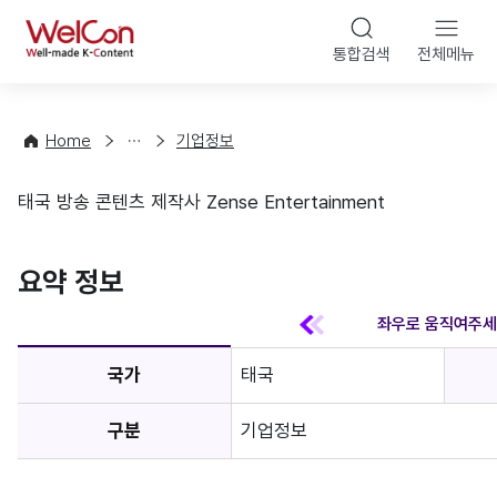
본문 바
WelCon
해
통합검색
전체메뉴
상
외
담
진
·
출
Home
기업정보
컨
기
설
초
태국 방송 콘텐츠 제작사 Zense Entertainment
팅
정
기업정보
보
favorite
요약 정보
국가
태국
구분
기업정보