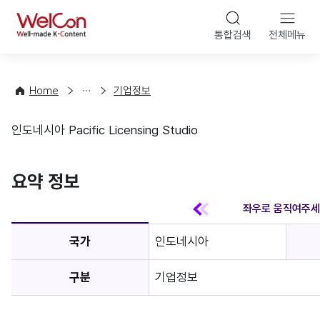
본문 바
WelCon
해
통합검색
전체메뉴
상
외
담
진
·
출
Home
기업정보
컨
기
설
초
인도네시아 Pacific Licensing Studio
팅
정
기업정보
보
favorite
요약 정보
국가
인도네시아
구분
기업정보