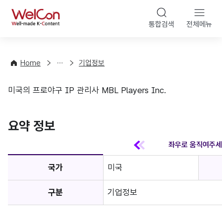
본문 바
WelCon
해
통합검색
전체메뉴
상
외
담
진
·
출
Home
기업정보
컨
기
설
초
미국의 프로야구 IP 관리사 MBL Players Inc.
팅
정
기업정보
보
favorite
요약 정보
국가
미국
구분
기업정보