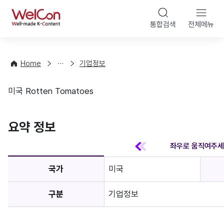
본문 바
WelCon
해
통합검색
전체메뉴
상
외
담
진
·
출
Home
기업정보
컨
기
설
초
미국 Rotten Tomatoes
팅
정
기업정보
보
favorite
요약 정보
국가
미국
구분
기업정보