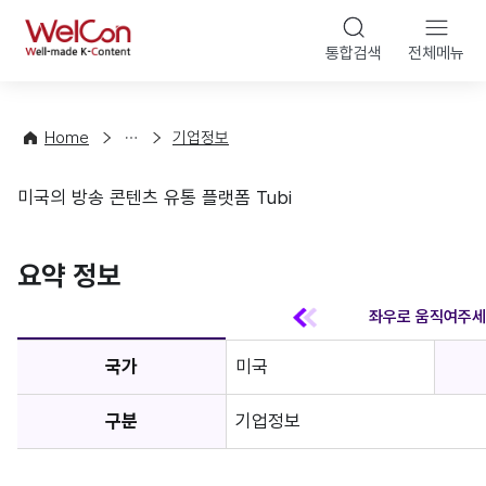
본문 바
WelCon
해
통합검색
전체메뉴
상
외
담
진
·
출
Home
기업정보
컨
기
설
초
미국의 방송 콘텐츠 유통 플랫폼 Tubi
팅
정
기업정보
보
favorite
요약 정보
국가
미국
구분
기업정보