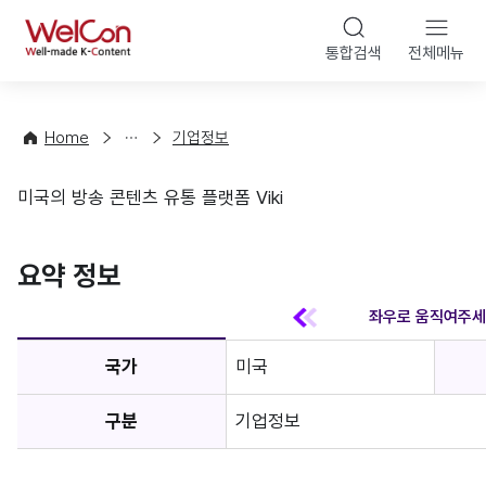
본문 바
WelCon
해
통합검색
전체메뉴
상
외
담
진
·
출
Home
기업정보
컨
기
설
초
미국의 방송 콘텐츠 유통 플랫폼 Viki
팅
정
기업정보
보
favorite
요약 정보
국가
미국
구분
기업정보