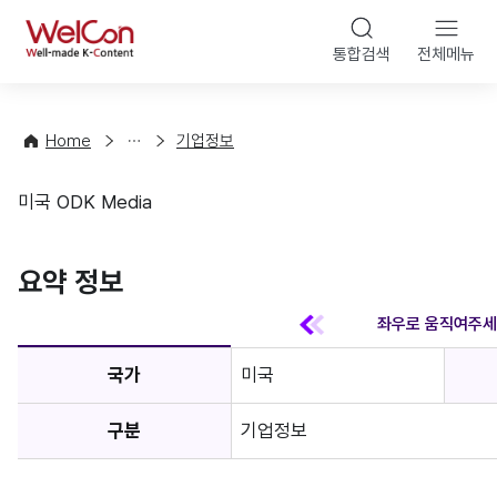
본문 바
WelCon
해
통합검색
전체메뉴
상
외
담
진
·
출
Home
기업정보
컨
기
설
초
미국 ODK Media
팅
정
기업정보
보
favorite
요약 정보
국가
미국
구분
기업정보