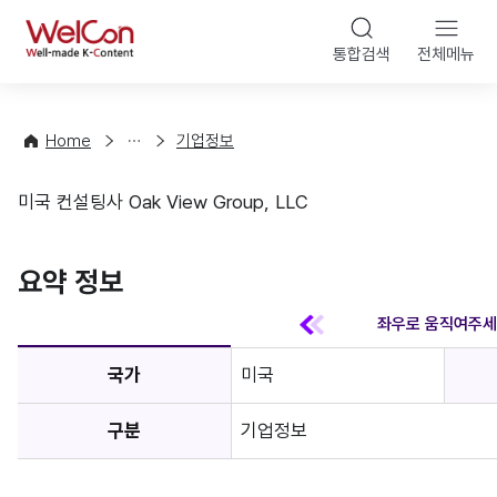
본문 바
WelCon
해
통합검색
전체메뉴
상
외
담
진
·
출
Home
기업정보
컨
기
설
초
미국 컨설팅사 Oak View Group, LLC
팅
정
기업정보
보
favorite
요약 정보
국가
미국
구분
기업정보