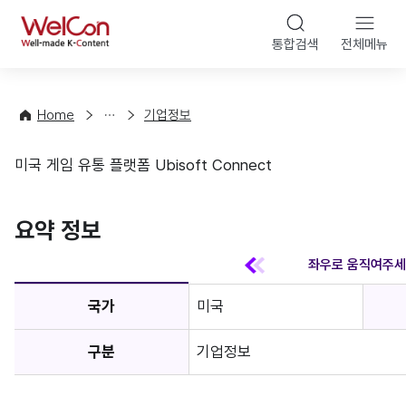
본문 바
WelCon
해
통합검색
전체메뉴
상
외
담
진
·
출
Home
기업정보
컨
기
설
초
미국 게임 유통 플랫폼 Ubisoft Connect
팅
정
기업정보
보
favorite
요약 정보
국가
미국
구분
기업정보