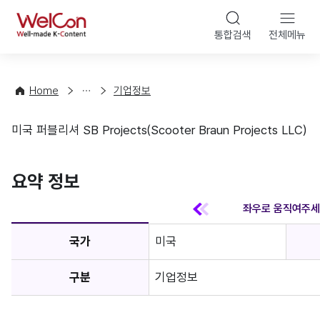
본문 바
WelCon
해
통합검색
전체메뉴
상
외
담
진
·
출
Home
기업정보
컨
기
설
초
미국 퍼블리셔 SB Projects(Scooter Braun Projects LLC)
팅
정
기업정보
보
favorite
요약 정보
국가
미국
구분
기업정보