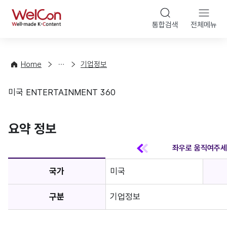
본문 바
WelCon
해
통합검색
전체메뉴
상
외
담
진
·
출
Home
기업정보
컨
기
설
초
미국 ENTERTAINMENT 360
팅
정
기업정보
보
favorite
요약 정보
국가
미국
구분
기업정보