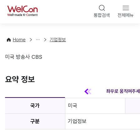
본문 바
WelCon
해
통합검색
전체메뉴
상
외
담
진
·
출
Home
기업정보
컨
기
설
초
미국 방송사 CBS
팅
정
기업정보
보
favorite
요약 정보
국가
미국
구분
기업정보