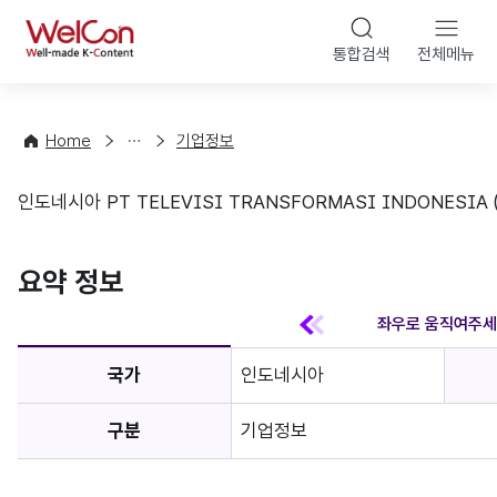
본문 바
WelCon
해
통합검색
전체메뉴
상
외
담
진
·
출
Home
기업정보
컨
기
설
초
인도네시아 PT TELEVISI TRANSFORMASI INDONESIA (T
팅
정
기업정보
보
favorite
요약 정보
국가
인도네시아
구분
기업정보