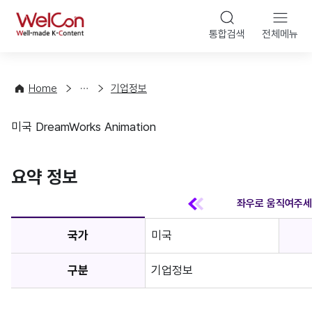
본문 바
WelCon
해
통합검색
전체메뉴
상
외
담
진
·
출
Home
기업정보
컨
기
설
초
미국 DreamWorks Animation
팅
정
기업정보
보
favorite
요약 정보
국가
미국
구분
기업정보