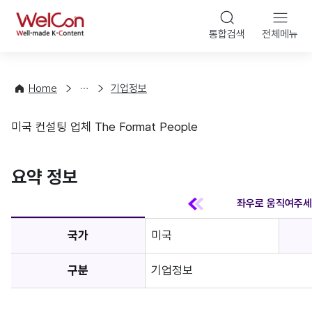
본문 바
WelCon
해
통합검색
전체메뉴
상
외
담
진
·
출
Home
기업정보
컨
기
설
초
미국 컨설팅 업체 The Format People
팅
정
기업정보
보
favorite
요약 정보
국가
미국
구분
기업정보