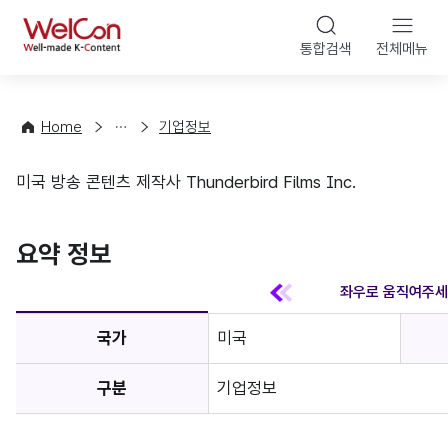
본문 바
WelCon
해
통합검색
전체메뉴
상
외
담
진
·
출
Home
기업정보
컨
기
설
초
미국 방송 콘텐츠 제작사 Thunderbird Films Inc.
팅
정
기업정보
보
favorite
요약 정보
국가
미국
구분
기업정보