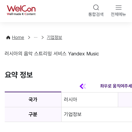
본문 바
WelCon
해
통합검색
전체메뉴
상
외
담
진
·
출
Home
기업정보
컨
기
설
초
러시아의 음악 스트리밍 서비스 Yandex Music
팅
정
기업정보
보
favorite
요약 정보
국가
러시아
구분
기업정보