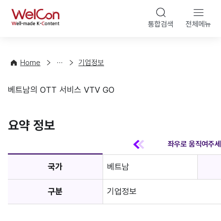
본문 바
WelCon
해
통합검색
전체메뉴
상
외
담
진
·
출
Home
기업정보
컨
기
설
초
베트남의 OTT 서비스 VTV GO
팅
정
기업정보
보
favorite
요약 정보
국가
베트남
구분
기업정보