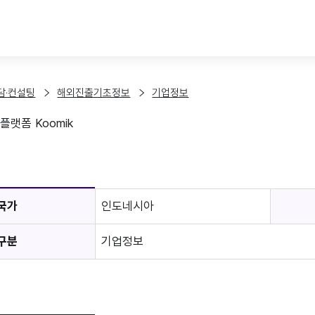
본문 바로가기
담·컨설팅
해외진출기초정보
기업정보
플랫폼 Koomik
보
국가
인도네시아
구분
기업정보