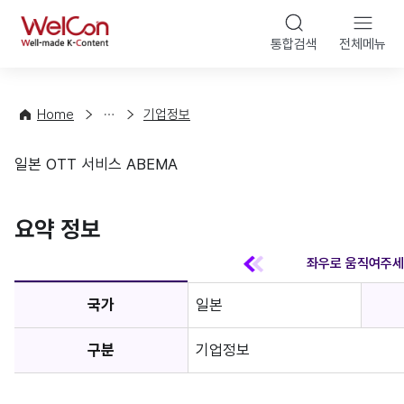
본문 바
WelCon
해
통합검색
전체메뉴
상
외
담
진
·
출
Home
기업정보
컨
기
설
초
일본 OTT 서비스 ABEMA
팅
정
기업정보
보
favorite
요약 정보
국가
일본
구분
기업정보