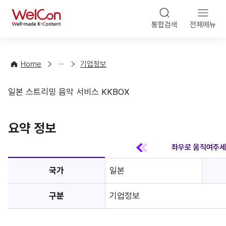
본문 바
WelCon
해
통합검색
전체메뉴
상
외
담
진
·
출
Home
기업정보
컨
기
설
초
일본 스트리밍 음악 서비스 KKBOX
팅
정
기업정보
보
favorite
요약 정보
국가
일본
구분
기업정보