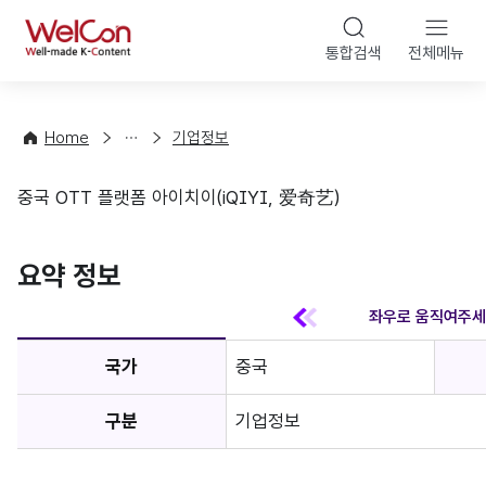
본문 바
WelCon
해
통합검색
전체메뉴
상
외
담
진
·
출
Home
기업정보
컨
기
설
초
중국 OTT 플랫폼 아이치이(iQIYI, 爱奇艺)
팅
정
기업정보
보
favorite
요약 정보
국가
중국
구분
기업정보