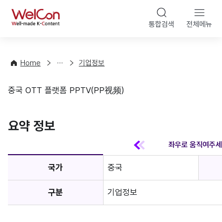
본문 바
WelCon
해
통합검색
전체메뉴
상
외
담
진
·
출
Home
기업정보
컨
기
설
초
중국 OTT 플랫폼 PPTV(PP视频)
팅
정
기업정보
보
favorite
요약 정보
국가
중국
구분
기업정보