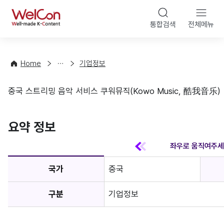
본문 바
WelCon
해
통합검색
전체메뉴
상
외
담
진
·
출
Home
기업정보
컨
기
설
초
중국 스트리밍 음악 서비스 쿠워뮤직(Kowo Music, 酷我音乐)
팅
정
기업정보
보
favorite
요약 정보
국가
중국
구분
기업정보