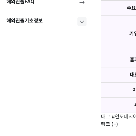
해외진출FAQ
주요
해외진출기초정보
기
홈
대
태그
#인도네시
링크
(-)