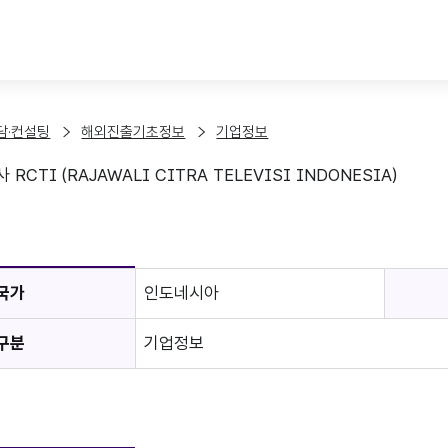
본문 바로가기
담·컨설팅
해외진출기초정보
기업정보
CTI (RAJAWALI CITRA TELEVISI INDONESIA)
보
국가
인도네시아
구분
기업정보