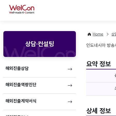
WelCon
Home
상
상담·컨설팅
인도네시아 방송사 R
기업정
favorite
요약 정보
해외진출상담
해외진출역량진단
해외진출계약서식
상세 정보