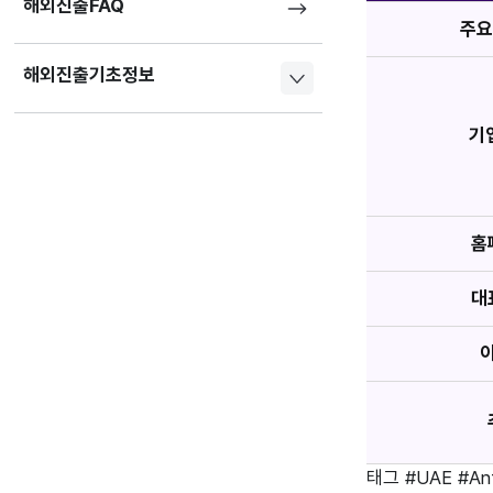
해외진출FAQ
주요
해외진출기초정보
기
홈
대
태그
#UAE
#An