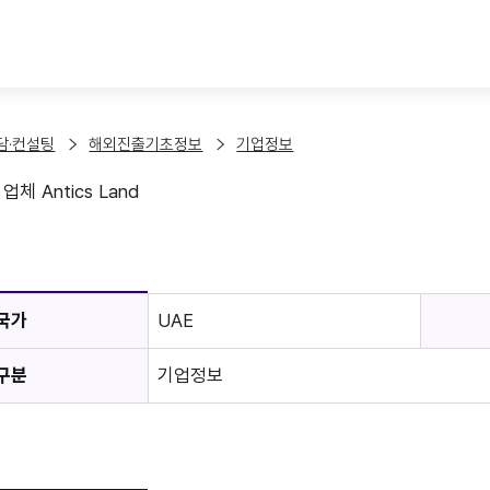
본문 바로가기
담·컨설팅
해외진출기초정보
기업정보
체 Antics Land
보
국가
UAE
구분
기업정보