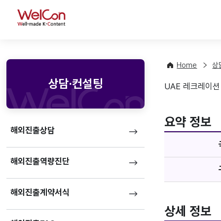
WelCon
Home
상
상담·컨설팅
UAE 레크레이션 업
기업정
favorite
요약 정보
해외진출상담
해외진출역량진단
해외진출계약서식
상세 정보