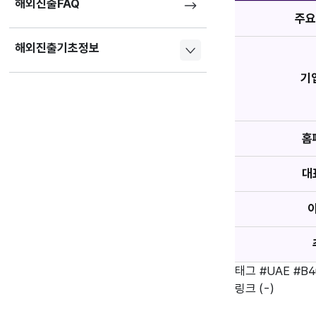
해외진출FAQ
주요
해외진출기초정보
기
홈
대
태그
#UAE
#B4
링크
(-)