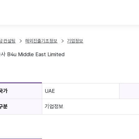
본문 바로가기
담·컨설팅
해외진출기초정보
기업정보
B4u Middle East Limited
보
국가
UAE
구분
기업정보