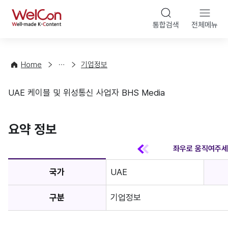
본문 바
WelCon
해
통합검색
전체메뉴
상
외
담
진
·
출
Home
기업정보
컨
기
설
초
UAE 케이블 및 위성통신 사업자 BHS Media
팅
정
기업정보
보
favorite
요약 정보
국가
UAE
구분
기업정보