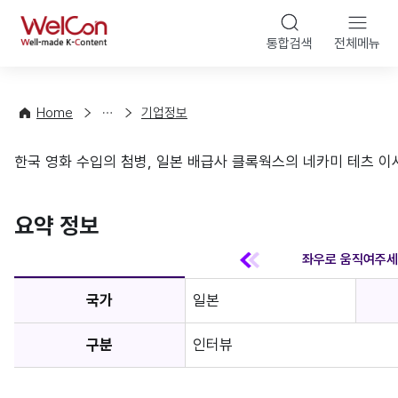
본문 바
WelCon
해
통합검색
전체메뉴
상
외
담
진
·
출
Home
기업정보
컨
기
설
초
한국 영화 수입의 첨병, 일본 배급사 클록웍스의 네카미 테츠 이
팅
정
기업정보
보
favorite
요약 정보
국가
일본
구분
인터뷰