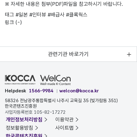
※ 자세한 내용은 첨부(PDF)파일을 참고하시기 바랍니다.
태그
#일본
#인터뷰
#배급사
#클록웍스
링크
(-)
관련기관 바로가기
Helpdesk
1566-9984
welcon@kocca.kr
58326 전남광주통합특별시 나주시 교육길 35 (빛가람동 351)
한국콘텐츠진흥원
사업자등록번호 105-82-17272
개인정보처리방침
이용약관
정보활용방침
사이트맵
한국콘텐츠진흥원