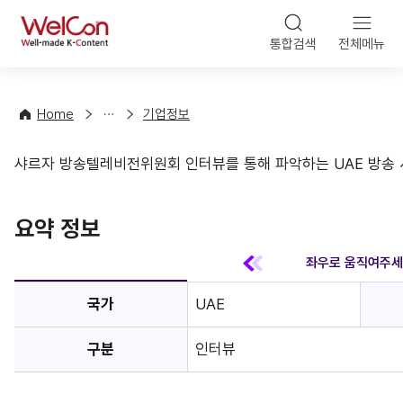
본문 바
WelCon
해
통합검색
전체메뉴
상
외
담
진
·
출
Home
기업정보
컨
기
설
초
샤르자 방송텔레비전위원회 인터뷰를 통해 파악하는 UAE 방송 
팅
정
기업정보
보
favorite
요약 정보
국가
UAE
구분
인터뷰