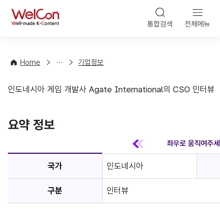
본문 바
WelCon
해
통합검색
전체메뉴
상
외
담
진
·
출
Home
기업정보
컨
기
설
초
인도네시아 게임 개발사 Agate International의 CSO 인터뷰
팅
정
기업정보
보
favorite
요약 정보
국가
인도네시아
구분
인터뷰